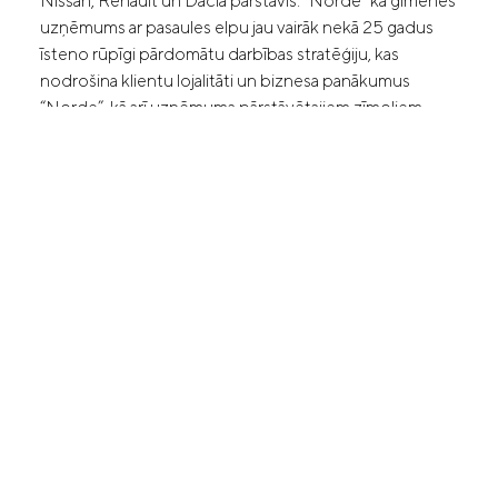
Nissan, Renault un Dacia pārstāvis. “Norde” kā ģimenes
uzņēmums ar pasaules elpu jau vairāk nekā 25 gadus
īsteno rūpīgi pārdomātu darbības stratēģiju, kas
nodrošina klientu lojalitāti un biznesa panākumus
“Norde”, kā arī uzņēmuma pārstāvētajiem zīmoliem.
“Norde” strādā ļoti ciešā sadarbībā ar visām Latvijā
pārstāvētajām apdrošināšanas kompānijām un ļoti
augstā un kvalitatīvā līmenī remontē visu marku
automašīnu virsbūves.
Piedāvājam virsbūves un krāsošanas darbus jebkuram
auto - ātri un kvalitatīvi! Mūsu pieredzējušie un
profesionālie virsbūves remonta un auto krāsošanas
darbu speciālisti, izmantojot modernāko aprīkojumu
un jaunākās metodes, kā arī ievērojot ražotāja vadlīnijas
un standartus, nodrošinās Jūsu auto atgriešanu
sākotnējā vizuālā izskatā, garantējot auto
funkcionalitāti, kāda tā bija pirms sadursmes.
“Norde” virsbūvju remonta un krāsošanas nodaļas
profesionālā meistaru komanda parūpēsies par Jūsu