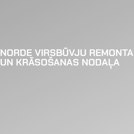
NORDE VIRSBŪVJU REMONTA
UN KRĀSOŠANAS NODAĻA
NOLIKTAVA
Servisa veids
MAZLIETOTI AUTO