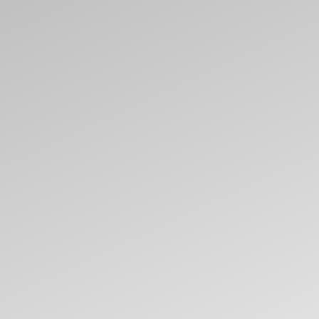
Komentāri
APDROŠINĀŠANA
SERVISS
Es apzinos, ka, nospiežot pogu „nosūtīt
formu”, „esmu ieinteresēts”, dodu savu
piekrišanu sia „norde“ manu personas datu
apstrādei un izmantošanai.
Es gribu saņemt jaunumus par Norde
KONTAKTI
NOSŪTĪT PIETEIKUMU