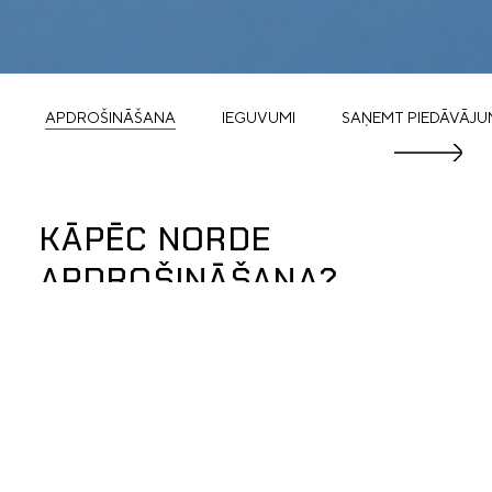
APDROŠINĀŠANA
IEGUVUMI
SAŅEMT PIEDĀVĀJ
KĀPĒC NORDE
APDROŠINĀŠANA?
Jūsu laika un naudas ietaupījums: visi pakalpojumi ir
pieejami vienuviet – mūsu salonā - sadarbībā ar
vadošajām apdrošināšanas sabiedrībām. Jums nebūs
jāiegulda savs laiks un enerģija, meklējot un
salīdzinot sev izdevīgākos apdrošināšanas
risinājumus – mēs to paveiksim Jūsu vietā!