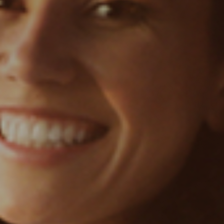
PIETEIKT SERVISU
NISSAN
RENAULT
DACIA
Informācija