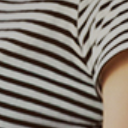
Komentāri
APDROŠINĀŠANA
Es apzinos, ka, nospiežot pogu „nosūtīt
formu”, „esmu ieinteresēts”, dodu savu
piekrišanu sia „norde“ manu personas datu
apstrādei un izmantošanai.
Es gribu saņemt jaunumus par Norde